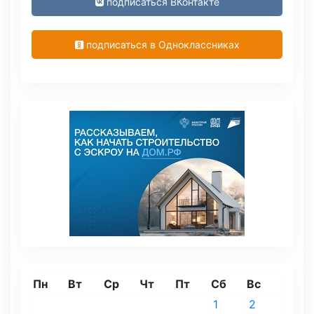
подписаться ВКонтакте
подписаться в Одноклассниках
Пн
Вт
Ср
Чт
Пт
Сб
Вс
1
2