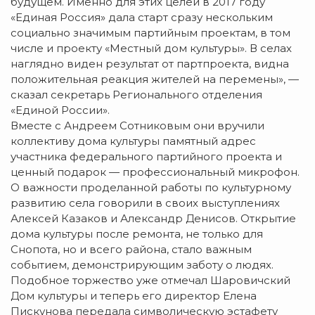
будущем. Именно для этих целей в 2017 году
«Единая Россия» дала старт сразу нескольким
социально значимым партийным проектам, в том
числе и проекту «Местный дом культуры». В селах
наглядно виден результат от партпроекта, видна
положительная реакция жителей на перемены», —
сказал секретарь Регионального отделения
«Единой России».
Вместе с Андреем Сотниковым они вручили
коллективу дома культуры памятный адрес
участника федерального партийного проекта и
ценный подарок — профессиональный микрофон.
О важности проделанной работы по культурному
развитию села говорили в своих выступлениях
Алексей Казаков и Александр Денисов. Открытие
дома культуры после ремонта, не только для
Снопота, но и всего района, стало важным
событием, демонстрирующим заботу о людях.
Подобное торжество уже отмечал Шаровичский
Дом культуры и теперь его директор Елена
Пискунова передала символическую эстафету