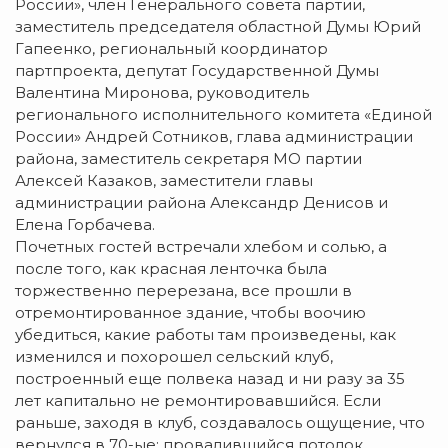
России», член Генерального совета партии,
заместитель председателя областной Думы Юрий
Гапеенко, региональный координатор
партпроекта, депутат Государственной Думы
Валентина Миронова, руководитель
регионального исполнительного комитета «Единой
России» Андрей Сотников, глава администрации
района, заместитель секретаря МО партии
Алексей Казаков, заместители главы
администрации района Александр Денисов и
Елена Горбачева.
Почетных гостей встречали хлебом и солью, а
после того, как красная ленточка была
торжественно перерезана, все прошли в
отремонтированное здание, чтобы воочию
убедиться, какие работы там произведены, как
изменился и похорошел сельский клуб,
построенный еще полвека назад и ни разу за 35
лет капитально не ремонтировавшийся. Если
раньше, заходя в клуб, создавалось ощущение, что
вернулся в 70-ые: провалившийся потолок,