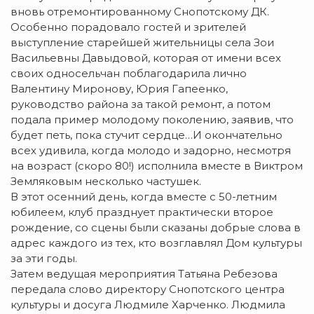
вновь отремонтированному Снопотскому ДК.
Особенно порадовало гостей и зрителей
выступление старейшей жительницы села Зои
Васильевны Давыдовой, которая от имени всех
своих односельчан поблагодарила лично
Валентину Миронову, Юрия Гапеенко,
руководство района за такой ремонт, а потом
подала пример молодому поколению, заявив, что
будет петь, пока стучит сердце…И окончательно
всех удивила, когда молодо и задорно, несмотря
на возраст (скоро 80!) исполнила вместе в Виктром
Земляковым несколько частушек.
В этот осенний день, когда вместе с 50-летним
юбилеем, клуб празднует практически второе
рождение, со сцены были сказаны добрые слова в
адрес каждого из тех, кто возглавлял Дом культуры
за эти годы.
Затем ведущая мероприятия Татьяна Ребезова
передала слово директору Снопотского центра
культуры и досуга Людмиле Харченко. Людмила