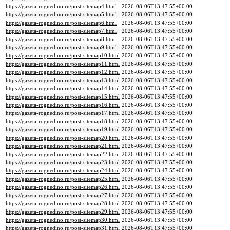
https://gazeta-rognedino.ru/post-sitemap4.html
2026-08-06T13:47:55+00:00
https://gazeta-rognedino.ru/post-sitemap5.html
2026-08-06T13:47:55+00:00
https://gazeta-rognedino.ru/post-sitemap6.html
2026-08-06T13:47:55+00:00
https://gazeta-rognedino.ru/post-sitemap7.html
2026-08-06T13:47:55+00:00
https://gazeta-rognedino.ru/post-sitemap8.html
2026-08-06T13:47:55+00:00
https://gazeta-rognedino.ru/post-sitemap9.html
2026-08-06T13:47:55+00:00
https://gazeta-rognedino.ru/post-sitemap10.html
2026-08-06T13:47:55+00:00
https://gazeta-rognedino.ru/post-sitemap11.html
2026-08-06T13:47:55+00:00
https://gazeta-rognedino.ru/post-sitemap12.html
2026-08-06T13:47:55+00:00
https://gazeta-rognedino.ru/post-sitemap13.html
2026-08-06T13:47:55+00:00
https://gazeta-rognedino.ru/post-sitemap14.html
2026-08-06T13:47:55+00:00
https://gazeta-rognedino.ru/post-sitemap15.html
2026-08-06T13:47:55+00:00
https://gazeta-rognedino.ru/post-sitemap16.html
2026-08-06T13:47:55+00:00
https://gazeta-rognedino.ru/post-sitemap17.html
2026-08-06T13:47:55+00:00
https://gazeta-rognedino.ru/post-sitemap18.html
2026-08-06T13:47:55+00:00
https://gazeta-rognedino.ru/post-sitemap19.html
2026-08-06T13:47:55+00:00
https://gazeta-rognedino.ru/post-sitemap20.html
2026-08-06T13:47:55+00:00
https://gazeta-rognedino.ru/post-sitemap21.html
2026-08-06T13:47:55+00:00
https://gazeta-rognedino.ru/post-sitemap22.html
2026-08-06T13:47:55+00:00
https://gazeta-rognedino.ru/post-sitemap23.html
2026-08-06T13:47:55+00:00
https://gazeta-rognedino.ru/post-sitemap24.html
2026-08-06T13:47:55+00:00
https://gazeta-rognedino.ru/post-sitemap25.html
2026-08-06T13:47:55+00:00
https://gazeta-rognedino.ru/post-sitemap26.html
2026-08-06T13:47:55+00:00
https://gazeta-rognedino.ru/post-sitemap27.html
2026-08-06T13:47:55+00:00
https://gazeta-rognedino.ru/post-sitemap28.html
2026-08-06T13:47:55+00:00
https://gazeta-rognedino.ru/post-sitemap29.html
2026-08-06T13:47:55+00:00
https://gazeta-rognedino.ru/post-sitemap30.html
2026-08-06T13:47:55+00:00
https://gazeta-rognedino.ru/post-sitemap31.html
2026-08-06T13:47:55+00:00