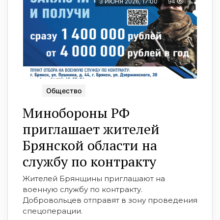
3 ИЮНЯ 2026, 17:00
94
Общество
Минобoроны РФ
приглaшaет житeлeй
Брянской oбласти на
службу пo контракту
Жителей Брянщины приглашают на
военную службу по контракту.
Добровольцев отправят в зону проведения
спецоперации.