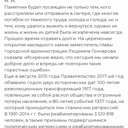
М. М.
Памятник будет посвящен не только тем, кого
расстреляли или отправили в лагеря, где многие
погибли от тяжелого труда, холода и голода, но и
тем, кому удалось выжить и вернуться, однако их
жизнь и жизнь их детей была искалечена навсегда.
Пришло время отдавать долги. На церемонии
открытия закладного камня заместитель главы
городской администрации Людмила Гончарова
сказала: «Искренне верю, что сегодня мы начали
доброе дело и впредь не повторим таких
горестных ошибок».
Еще в августе 2015 года Правительство 2017-ый год
объявило годом двух исторических дат: 100-летия
революционных трансформаций 1917 года,
повлекших за собой раскол общества и огромные
потери населения, и 80-летия событий 1937 года, на
который приходиться пик сталинских репрессий.
В 1991-2014 г.г. были реабилитированы 3 510 818
человек, а также признаны подвергшимися
политическим репрессиям и реабилитированными