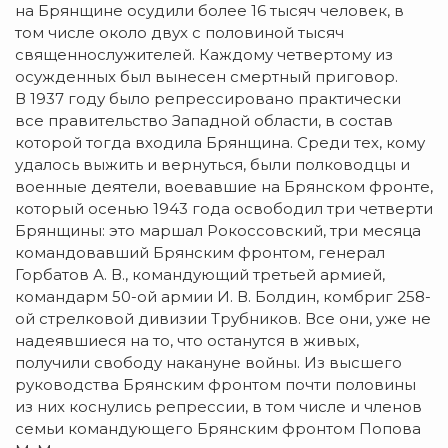
на Брянщине осудили более 16 тысяч человек, в
том числе около двух с половиной тысяч
священнослужителей. Каждому четвертому из
осужденных был вынесен смертный приговор.
В 1937 году было репрессировано практически
все правительство Западной области, в состав
которой тогда входила Брянщина. Среди тех, кому
удалось выжить и вернуться, были полководцы и
военные деятели, воевавшие на Брянском фронте,
который осенью 1943 года освободил три четверти
Брянщины: это маршал Рокоссовский, три месяца
командовавший Брянским фронтом, генерал
Горбатов А. В., командующий третьей армией,
командарм 50-ой армии И. В. Болдин, комбриг 258-
ой стрелковой дивизии Трубников. Все они, уже не
надеявшиеся на то, что останутся в живых,
получили свободу накануне войны. Из высшего
руководства Брянским фронтом почти половины
из них коснулись репрессии, в том числе и членов
семьи командующего Брянским фронтом Попова