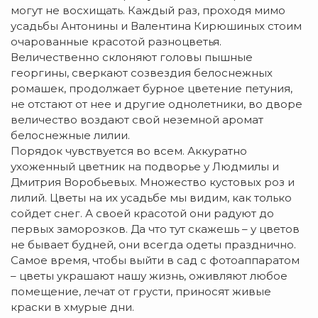
могут не восхищать. Каждый раз, проходя мимо
усадьбы Антонины и Валентина Кирюшиных стоим
очарованные красотой разноцветья.
Величественно склоняют головы пышные
георгины, сверкают созвездия белоснежных
ромашек, продолжает бурное цветение петуния,
не отстают от нее и другие однолетники, во дворе
величество воздают свой неземной аромат
белоснежные лилии.
Порядок чувствуется во всем. Аккуратно
ухоженный цветник на подворье у Людмилы и
Дмитрия Воробьевых. Множество кустовых роз и
лилий. Цветы на их усадьбе мы видим, как только
сойдет снег. А своей красотой они радуют до
первых заморозков. Да что тут скажешь – у цветов
не бывает будней, они всегда одеты празднично.
Самое время, чтобы выйти в сад с фотоаппаратом
– цветы украшают нашу жизнь, оживляют любое
помещение, лечат от грусти, приносят живые
краски в хмурые дни.