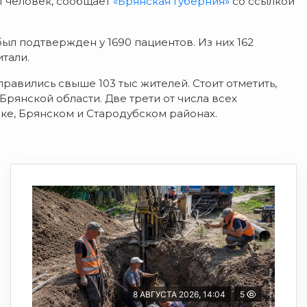
1 человек, сообщает
«Брянская Губерния»
со ссылкой
был подтвержден у 1690 пациентов. Из них 162
тали.
равились свыше 103 тыс жителей. Стоит отметить,
рянской области. Две трети от числа всех
ке, Брянском и Стародубском районах.
8 АВГУСТА 2026, 14:04
5