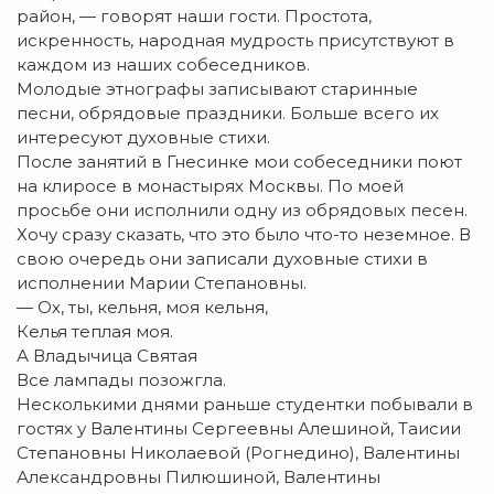
район, — говорят наши гости. Простота,
искренность, народная мудрость присутствуют в
каждом из наших собеседников.
Молодые этнографы записывают старинные
песни, обрядовые праздники. Больше всего их
интересуют духовные стихи.
После занятий в Гнесинке мои собеседники поют
на клиросе в монастырях Москвы. По моей
просьбе они исполнили одну из обрядовых песен.
Хочу сразу сказать, что это было что-то неземное. В
свою очередь они записали духовные стихи в
исполнении Марии Степановны.
— Ох, ты, кельня, моя кельня,
Келья теплая моя.
А Владычица Святая
Все лампады позожгла.
Несколькими днями раньше студентки побывали в
гостях у Валентины Сергеевны Алешиной, Таисии
Степановны Николаевой (Рогнедино), Валентины
Александровны Пилюшиной, Валентины