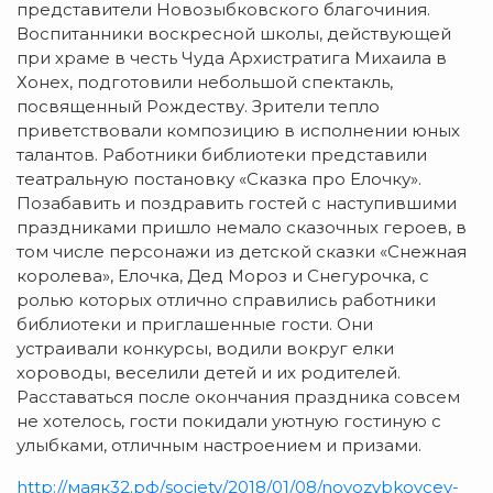
представители Новозыбковского благочиния.
Воспитанники воскресной школы, действующей
при храме в честь Чуда Архистратига Михаила в
Хонех, подготовили небольшой спектакль,
посвященный Рождеству. Зрители тепло
приветствовали композицию в исполнении юных
талантов. Работники библиотеки представили
театральную постановку «Сказка про Елочку».
Позабавить и поздравить гостей с наступившими
праздниками пришло немало сказочных героев, в
том числе персонажи из детской сказки «Снежная
королева», Елочка, Дед Мороз и Снегурочка, с
ролью которых отлично справились работники
библиотеки и приглашенные гости. Они
устраивали конкурсы, водили вокруг елки
хороводы, веселили детей и их родителей.
Расставаться после окончания праздника совсем
не хотелось, гости покидали уютную гостиную с
улыбками, отличным настроением и призами.
http://маяк32.рф/society/2018/01/08/novozybkovcev-