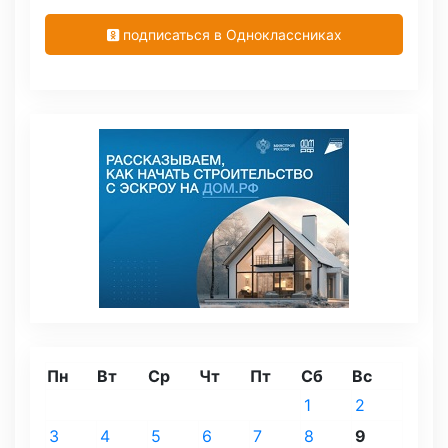
подписаться в Одноклассниках
Пн
Вт
Ср
Чт
Пт
Сб
Вс
1
2
3
4
5
6
7
8
9