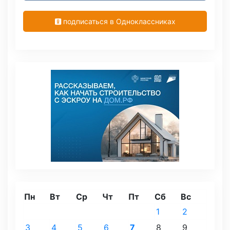
подписаться в Одноклассниках
Пн
Вт
Ср
Чт
Пт
Сб
Вс
1
2
3
4
5
6
7
8
9