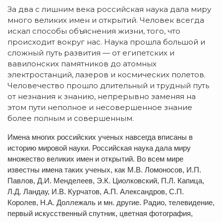
За два с лишним века российская наука дала миру
много великих имен и открытий. Человек всегда
искал способы объяснения жизни, того, что
происходит вокруг нас. Наука прошла большой и
сложный путь развития — от египетских и
вавилонских памятников до атомных
электростанций, лазеров и космических полетов.
Человечество прошло длительный и трудный путь
от незнания к знанию, непрерывно заменяя на
этом пути неполное и несовершенное знание
более полным и совершенным.
Имена многих российских ученых навсегда вписаны в
историю мировой науки. Российская наука дала миру
множество великих имен и открытий. Во всем мире
известны имена таких ученых, как М.В. Ломоносов, И.П.
Павлов, Д.И. Менделеев, Э.К. Циолковский, П.Л. Капица,
Л.Д. Ландау, И.В. Курчатов, А.П. Александров, С.П.
Королев, Н.А. Доллежаль и мн. другие. Радио, телевидение,
первый искусственный спутник, цветная фотография,