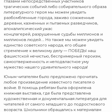
глазами непосредственных участников
трагических событий либо собирательного образа
литературного героя мы можем увидеть
разбомбленные города, заживо сожженные
деревни, казненных и пытаемых разведчиков,
апокалипсический ужас
концлагерей, разрушенные судьбы миллионов и
миллионов людей…. Но также мы можем увидеть
единство советского народа, его общее
стремление к великому делу — ПОБЕДЫ наш
фашистской нечистью, беспримерный героизм,
самоотверженность и неподвластное уму
мужество нашего удивительного народа!
Юным читателям было предложено прочитать
любое произведение известного писателя о
войне. В помощь ребятам была оформлена
книжная выставка, где была представлена
художественная и документальная литература для
читателей от самого млaдшего до подросткового
возраста. Школьники обращались к материалам