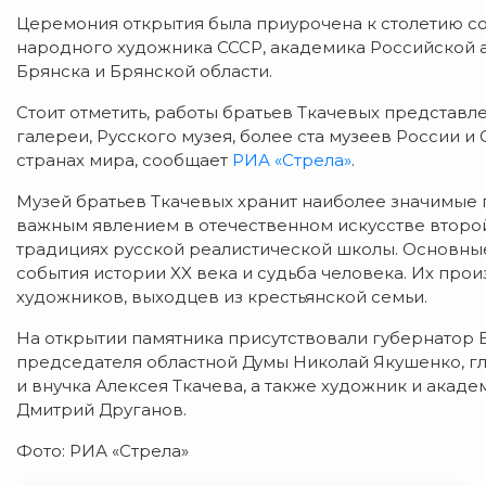
Церемония открытия была приурочена к столетию со
народного художника СССР, академика Российской 
Брянска и Брянской области.
Стоит отметить, работы братьев Ткачевых представл
галереи, Русского музея, более ста музеев России и 
странах мира, сообщает
РИА «Стрела»
.
Музей братьев Ткачевых хранит наиболее значимые 
важным явлением в отечественном искусстве второй
традициях русской реалистической школы. Основные
события истории XX века и судьба человека. Их про
художников, выходцев из крестьянской семьи.
На открытии памятника присутствовали губернатор 
председателя областной Думы Николай Якушенко, г
и внучка Алексея Ткачева, а также художник и акад
Дмитрий Друганов.
Фото: РИА «Стрела»