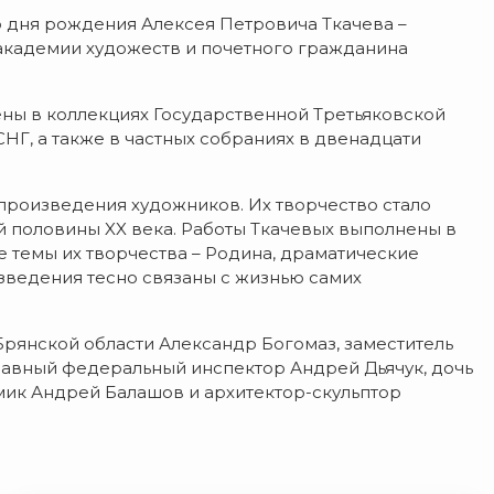
 дня рождения Алексея Петровича Ткачева –
академии художеств и почетного гражданина
ены в коллекциях Государственной Третьяковской
СНГ, а также в частных собраниях в двенадцати
произведения художников. Их творчество стало
 половины XX века. Работы Ткачевых выполнены в
 темы их творчества – Родина, драматические
изведения тесно связаны с жизнью самих
Брянской области Александр Богомаз, заместитель
лавный федеральный инспектор Андрей Дьячук, дочь
емик Андрей Балашов и архитектор-скульптор