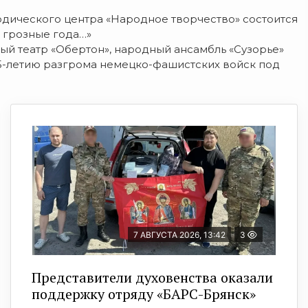
тодического центра «Народное творчество» состоится
 грозные года…»
й театр «Обертон», народный ансамбль «Сузорье»
75-летию разгрома немецко-фашистских войск под
7 АВГУСТА 2026, 13:42
3
Представители духовенства оказали
поддержку отряду «БАРС-Брянск»