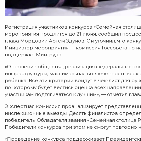
Регистрация участников конкурса «Семейная столица
мероприятия продлится до 21 июня, сообщил предсе
глава Мордовии Артем Здунов. Он уточнил, что ко
Инициатор мероприятия — комиссия Госсовета по н
поддержке Минтруда.
«Отношение общества, реализация федеральных про
инфраструктуры, максимальная вовлеченность всех
ребенка. Все эти критерии войдут в чек-лист для р
по которому будет вестись оценка всех направлений
участникам подтягиваться к лучшим», — отметил гла
Экспертная комиссия проанализирует представленн
инспекционные выезды. Десять финалистов определят
победитель. Обладателя звания «Семейная столица Р
Победители конкурса при этом не смогут повторно н
«Проведение конкурса поддерживает Президентский