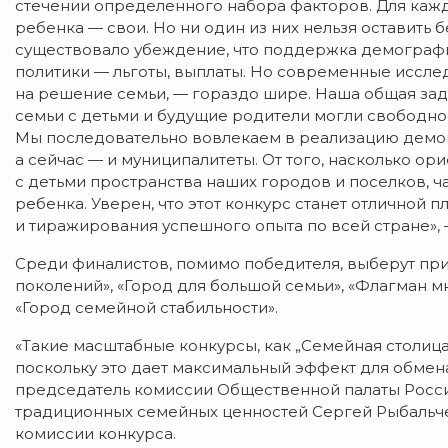
стечении определенного набора факторов. Для кажд
ребенка — свои. Но ни один из них нельзя оставить
существовало убеждение, что поддержка демографи
политики — льготы, выплаты. Но современные иссле
на решение семьи, — гораздо шире. Наша общая зад
семьи с детьми и будущие родители могли свободно
Мы последовательно вовлекаем в реализацию демог
а сейчас — и муниципалитеты. От того, насколько о
с детьми пространства наших городов и поселков, 
ребенка. Уверен, что этот конкурс станет отличной
и тиражирования успешного опыта по всей стране», 
Среди финалистов, помимо победителя, выберут при
поколений», «Город для большой семьи», «Флагман мн
«Город семейной стабильности».
«Такие масштабные конкурсы, как „Семейная столица
поскольку это дает максимальный эффект для обмен
председатель комиссии Общественной палаты Росси
традиционных семейных ценностей Сергей Рыбальче
комиссии конкурса.