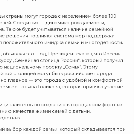
цы страны могут города с населением более 100
телей. Среди них — динамика рождаемости,
в. Также будет учитываться наличие семейной
ятие решения повлияют система мер поддержки
 положительного имиджа семьи и многодетности.
 объявляя этот год, Президент сказал, что Россия —
курсу „Семейная столица России“, который получил
 национальному проекту „Семья“. Этому
йной столицей могут быть российские города
 но главное — это города с удобной и комфортной
емьер Татьяна Голикова, которая приняла участие
ниципалитетов по созданию в городах комфортных
ению качества жизни семей с детьми,
одетных.
й выбор каждой семьи, который складывается при