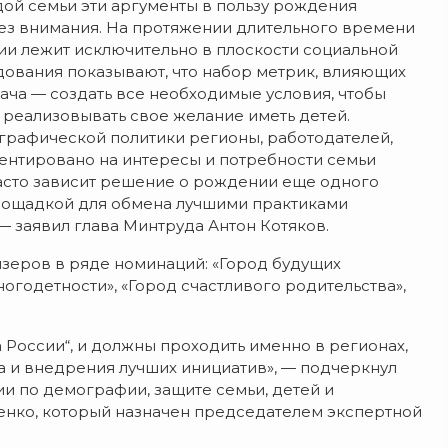
ой семьи эти аргументы в пользу рождения
 без внимания. На протяжении длительного времени
и лежит исключительно в плоскости социальной
дования показывают, что набор метрик, влияющих
ача — создать все необходимые условия, чтобы
 реализовывать свое желание иметь детей.
рафической политики регионы, работодателей,
риентировано на интересы и потребности семьи
часто зависит решение о рождении еще одного
 площадкой для обмена лучшими практиками
— заявил глава Минтруда Антон Котяков.
зеров в ряде номинаций: «Город будущих
огодетности», «Город счастливого родительства»,
 России“, и должны проходить именно в регионах,
а и внедрения лучших инициатив», — подчеркнул
и по демографии, защите семьи, детей и
нко, который назначен председателем экспертной