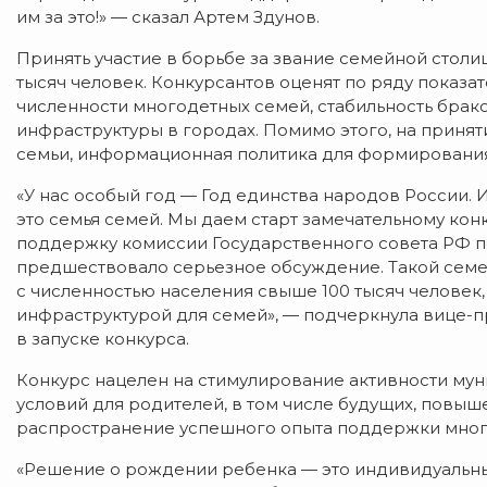
им за это!» — сказал Артем Здунов.
Принять участие в борьбе за звание семейной столи
тысяч человек. Конкурсантов оценят по ряду показа
численности многодетных семей, стабильность брако
инфраструктуры в городах. Помимо этого, на прин
семьи, информационная политика для формирования
«У нас особый год — Год единства народов России. И,
это семья семей. Мы даем старт замечательному кон
поддержку комиссии Государственного совета РФ по
предшествовало серьезное обсуждение. Такой семе
с численностью населения свыше 100 тысяч человек,
инфраструктурой для семей», — подчеркнула вице-пр
в запуске конкурса.
Конкурс нацелен на стимулирование активности му
условий для родителей, в том числе будущих, повыш
распространение успешного опыта поддержки мног
«Решение о рождении ребенка — это индивидуальны