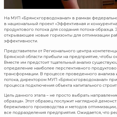
На МУП «Брянскгорводоканал» в рамках федерально
в национальный проект «Эффективная и конкурентная
продуктового потока для создания потока-образца. 
открывающее новые горизонты для оптимизации ра
эффективности.
Представители от Регионального центра компетенци
Брянской области прибыли на предприятие, чтобы о
Вместе им предстоит тщательный анализ существующ
определение наиболее перспективного продуктовог
трансформации. В процессе проведенного анализа 
потока, директором МУП «Брянскгорводоканал» прин
процесса подключения объекта капитального строит
Цель данного этапа – не просто выбрать направлени
образца». Этот образец послужит наглядной демон
бережливого производства и методов оптимизации,
все подразделения предприятия. Ожидается, что ре