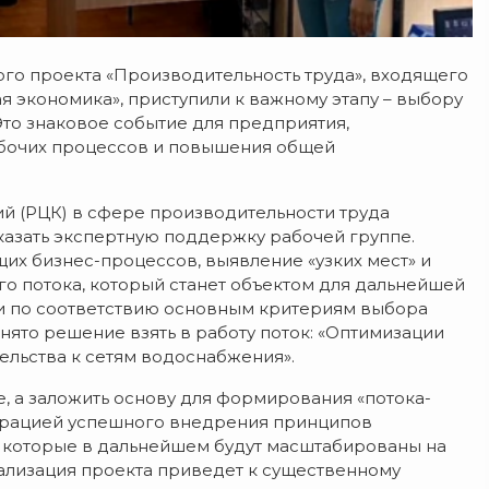
го проекта «Производительность труда», входящего
 экономика», приступили к важному этапу – выбору
Это знаковое событие для предприятия,
бочих процессов и повышения общей
й (РЦК) в сфере производительности труда
казать экспертную поддержку рабочей группе.
их бизнес-процессов, выявление «узких мест» и
о потока, который станет объектом для дальнейшей
и по соответствию основным критериям выбора
ято решение взять в работу поток: «Оптимизации
ельства к сетям водоснабжения».
е, а заложить основу для формирования «потока-
страцией успешного внедрения принципов
 которые в дальнейшем будут масштабированы на
ализация проекта приведет к существенному