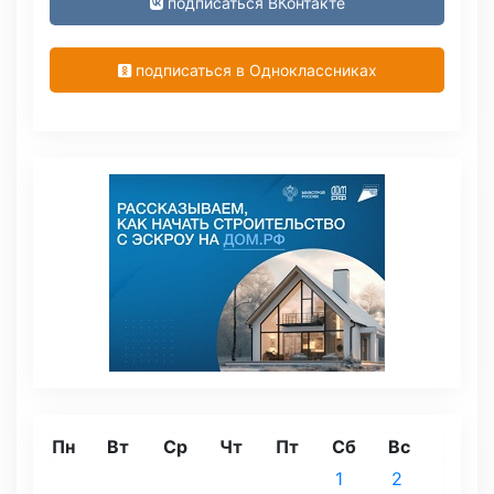
подписаться ВКонтакте
подписаться в Одноклассниках
Пн
Вт
Ср
Чт
Пт
Сб
Вс
1
2