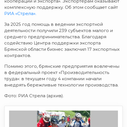
кооперации
и
экспорта».
Экспортёрам
оказывают
комплексную
поддержку. Об этом сообщает сайт
РИА «Стрела».
За
2025
год
помощь
в
ведении
экспортной
деятельности
получили
239
субъектов
малого
и
среднего
предпринимательства.
Благодаря
содействию
Центра
поддержки
экспорта
Брянской
области
бизнес
заключил
17
экспортных
контрактов.
Помимо
этого,
брянские
предприятия
вовлечены
в
федеральный
проект
«Производительность
труда»:
в
текущем
году
4
компании
начали
внедрять
бережливые
технологии
производства.
Фото:
РИА
Стрела
(архив).