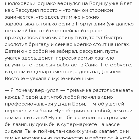
шолоховски, однако вернулся на Родину уже 6 лет
как. Рассудил просто – что там он стройкой
занимается, что здесь этим же можно
зарабатывать, только если в Португалии (уж далеко
не самой богатой европейской стране)
приходилось самому спину гнуть, то тут быстро
сколотил бригаду и сейчас крепко стоит на ногах.
Детей он с собой не забирал, рассудил, пусть
учатся здесь, денег, пересылаемых хватило
выучить. Теперь сын работает в Санкт-Петербурге,
в одном из департаментов, а дочь на Дальнем
Востоке – уехала с мужем-военным.
— Я почему вернулся, — привычка растолковывать
каждый свой шаг, чтоб любой понял видно
профессиональная у дяди Бори, — чтоб у детей
перспективы были. Ну забериих я с собой, кем они
там могли стать?! Ну сын бы со мной по стройкам
бы лазил, ну дочь бы в супермаркете на кассе
сидела. Ты ж пойми, там своих умных хватает, они
там на нормальных должностях и работают. А чтоб