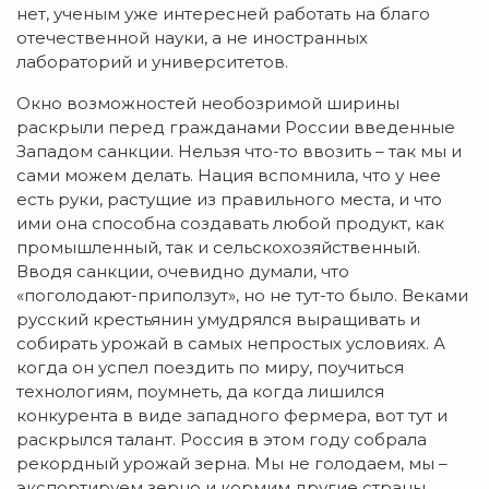
нет, ученым уже интересней работать на благо
отечественной науки, а не иностранных
лабораторий и университетов.
Окно возможностей необозримой ширины
раскрыли перед гражданами России введенные
Западом санкции. Нельзя что-то ввозить – так мы и
сами можем делать. Нация вспомнила, что у нее
есть руки, растущие из правильного места, и что
ими она способна создавать любой продукт, как
промышленный, так и сельскохозяйственный.
Вводя санкции, очевидно думали, что
«поголодают-приползут», но не тут-то было. Веками
русский крестьянин умудрялся выращивать и
собирать урожай в самых непростых условиях. А
когда он успел поездить по миру, поучиться
технологиям, поумнеть, да когда лишился
конкурента в виде западного фермера, вот тут и
раскрылся талант. Россия в этом году собрала
рекордный урожай зерна. Мы не голодаем, мы –
экспортируем зерно и кормим другие страны.