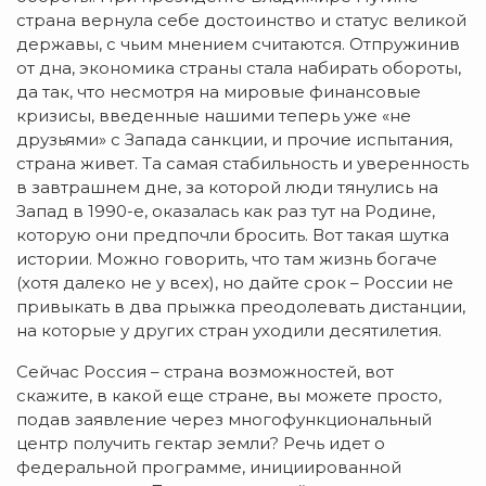
страна вернула себе достоинство и статус великой
державы, с чьим мнением считаются. Отпружинив
от дна, экономика страны стала набирать обороты,
да так, что несмотря на мировые финансовые
кризисы, введенные нашими теперь уже «не
друзьями» с Запада санкции, и прочие испытания,
страна живет. Та самая стабильность и уверенность
в завтрашнем дне, за которой люди тянулись на
Запад в 1990-е, оказалась как раз тут на Родине,
которую они предпочли бросить. Вот такая шутка
истории. Можно говорить, что там жизнь богаче
(хотя далеко не у всех), но дайте срок – России не
привыкать в два прыжка преодолевать дистанции,
на которые у других стран уходили десятилетия.
Сейчас Россия – страна возможностей, вот
скажите, в какой еще стране, вы можете просто,
подав заявление через многофункциональный
центр получить гектар земли? Речь идет о
федеральной программе, инициированной