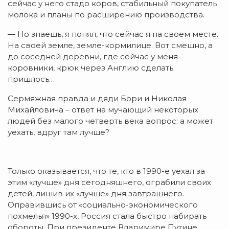
сейчас у него стадо коров, стабильный покупатель
молока и планы по расширению производства.
— Но знаешь, я понял, что сейчас я на своем месте.
На своей земле, земле-кормилице. Вот смешно, а
до соседней деревни, где сейчас у меня
коровники, крюк через Англию сделать
пришлось…
Сермяжная правда и дяди Бори и Николая
Михайловича – ответ на мучающий некоторых
людей без малого четверть века вопрос: а может
уехать, вдруг там лучше?
Только оказывается, что те, кто в 1990-е уехал за
этим «лучше» дня сегодняшнего, ограбили своих
детей, лишив их «лучше» дня завтрашнего.
Оправившись от «социально-экономического
похмелья» 1990-х, Россия стала быстро набирать
обороты. При президенте Владимире Путине