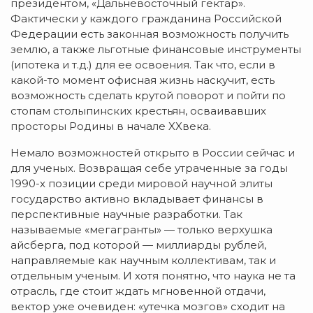
президентом, «Дальневосточный гектар».
Фактически у каждого гражданина Российской
Федерации есть законная возможность получить
землю, а также льготные финансовые инструменты
(ипотека и т.д.) для ее освоения. Так что, если в
какой-то момент офисная жизнь наскучит, есть
возможность сделать крутой поворот и пойти по
стопам столыпинских крестьян, осваивавших
просторы Родины в начале XXвека.
Немало возможностей открыто в России сейчас и
для ученых. Возвращая себе утраченные за годы
1990-х позиции среди мировой научной элиты
государство активно вкладывает финансы в
перспективные научные разработки. Так
называемые «мегагранты» — только верхушка
айсберга, под которой — миллиарды рублей,
направляемые как научным коллективам, так и
отдельным ученым. И хотя понятно, что наука не та
отрасль, где стоит ждать мгновенной отдачи,
вектор уже очевиден: «утечка мозгов» сходит на