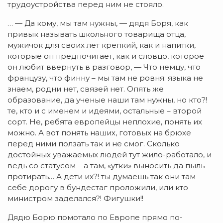
трудоустройства перед ним не стояло.
… — Да кому, мы там нужны, — дядя Боря, как
привык называть школьного товарища отца,
мужичок для своих лет крепкий, как и напитки,
которые он предпочитает, как и словцо, которое
он любит ввернуть в разговор, — Что немцу, что
французу, что финну – мы там не ровня: языка не
знаем, родни нет, связей нет. Опять же
образование, да ученые наши там нужны, но кто?!
те, кто и с именем и идеями, остальные – второй
сорт. Не, ребята европейцы неплохие, понять их
можно. А вот понять наших, готовых на брюхе
перед ними ползать так и не смог. Сколько
достойных уважаемых людей тут жило-работало, и
ведь со статусом – а там, «утки» выносить да пыль
протирать… А дети их?! ты думаешь так они там
себе дорогу в бундестаг проложили, или кто
министром заделался?! Фигушки!!
Дядю Борю помотало по Европе прямо по-