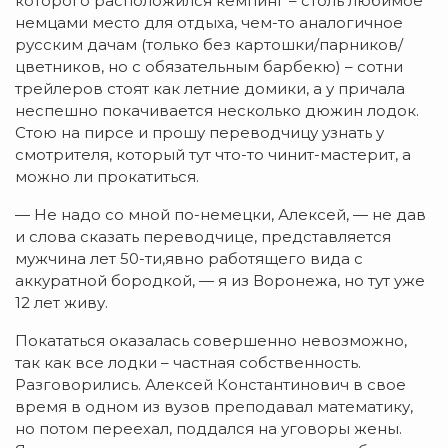
которого расположился кемпинг – столь любимое
немцами место для отдыха, чем-то аналогичное
русским дачам (только без картошки/парников/
цветников, но с обязательным барбекю) – сотни
трейлеров стоят как летние домики, а у причала
неспешно покачивается несколько дюжин лодок.
Стою на пирсе и прошу переводчицу узнать у
смотрителя, который тут что-то чинит-мастерит, а
можно ли прокатиться.
— Не надо со мной по-немецки, Алексей, — не дав
и слова сказать переводчице, представляется
мужчина лет 50-ти,явно работящего вида с
аккуратной бородкой, — я из Воронежа, но тут уже
12 лет живу.
Покататься оказалась совершенно невозможно,
так как все лодки – частная собственность.
Разговорились. Алексей Константинович в свое
время в одном из вузов преподавал математику,
но потом переехал, поддался на уговоры жены.