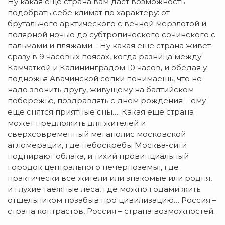
Ну какая еще страна вам даст возможность
подобрать себе климат по характеру: от
брутального арктического с вечной мерзлотой и
полярной ночью до субтропического сочинского с
пальмами и пляжами… Ну какая еще страна живет
сразу в 9 часовых поясах, когда разница между
Камчаткой и Калининградом 10 часов, и обедая у
подножья Авачинской сопки понимаешь, что не
надо звонить другу, живущему на балтийском
побережье, поздравлять с днем рождения – ему
еще снятся приятные сны…. Какая еще страна
может предложить для жителей и
сверхсовременный мегаполис московской
агломерации, где небоскребы Москва-сити
подпирают облака, и тихий провинциальный
городок центрального нечерноземья, где
практически все жители или знакомые или родня,
и глухие таежные леса, где можно годами жить
отшельником позабыв про цивилизацию… Россия –
страна контрастов, Россия – страна возможностей.