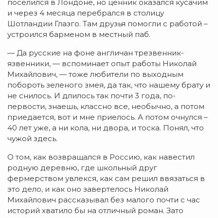
поселился в Лондоне, но ценник оказался кусачим
и через 4 месяца перебрался в столицу
Шотландии Глазго. Там друзья помогли с работой –
устроился барменом в местный паб.
— Да русские на фоне англичан трезвенник-
язвенники, — вспоминает опыт работы Николай
Михайлович, — тоже любители по выходным
побороть зеленого змея, да так, что нашему брату и
не снилось. И длилось так почти 3 года, по-
первости, знаешь, классно все, необычно, а потом
приедается, вот и мне приелось. А потом очнулся –
40 лет уже, а ни кола, ни двора, и тоска. Понял, что
чужой здесь.
О том, как возвращался в Россию, как навестил
родную деревню, где школьный друг
фермерством увлекся, как сам решил ввязаться в
это дело, и как оно завертелось Николай
Михайлович рассказывал без малого почти с час
историй хватило бы на отличный роман. Зато