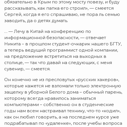
обязательно в Крым по этому мосту повезу, и буду
рассказывать, как папка его строил», — смеется
Сергей, когда я его спрашиваю, не пора ль семью
заводить, да о детях думать.
… — Лечу в Китай на конференцию по
информационной безопасности, — отвечает
Никита – в прошлом студент-очкарик нашего БГТУ,
а теперь ведущий программист одной компании,
на предложение встретиться на выходных в
столице, — так что давай на следующих, с меня
сувенир, — смеется.
Он конечно не из пресловутых «русских хакеров»,
которые кажется не взломали только электронную
защелку в уборной Белого дома – обычный парень,
которому всегда нравилось заниматься
компьютерами – собственно он в студенческие
годы нам всем настраивал технику, что-то «кодил»,
как он любил говорить, а на последнем курсе уже
подрабатывал по «удаленке», после учебы вопроса