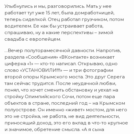
Улыбнулись и мы, разговорились. Мать у нее
работает тут уже 15 лет, была домработницей,
теперь сиделкой. Отец работал грузчиком, потом
водителем. Ее как бы устраивает работа,
спрашиваю, ну а какие перспективы – зимой
свадьба с европейцем.
…Вечер полуторамесячной давности. Напротив,
раздела «Сообщения» «ВКонтакте» возникает
циферка «1» — кто-то написал. Открываю, одно
слово «УСТАНОВИЛИ!!!!» — и три фотографии
второй опоры Крымского моста. Это друг Серега
там сейчас трудится. После неудачной любви,
понял, что хочет сменить обстановку и уехал на
стройку Олимпийского Сочи, потом еще пара
объектов в стране, последний год – на Крымском
полуострове. Он именно «живет» мостом, для него
это не стройка, не работа, не вид деятельности,
приносящий доход, это его вклад в что-то крупное
и значимое, обретение смысла. «А я сына