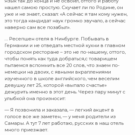
Язык так до конца и не освоил, оттого и работу
нашел самою простую. Скучает ли по Родине, он
уже и не знает, сказал: «А сейчас я там кому нужен,
это тогда кандидат наук громко звучало, а сейчас
наверно сам все позабыл».
… Ресепшен отеля в Нинбурге. Побывать в
Германии и не отведать местной кухни в главном
городском ресторане – это не по-нашему, оттого,
чтобы понять как туда добраться,с товарищем
пытаемся вспомнить все 20 слов, что знаем по-
немецки на двоих, с явными вкраплениями
изученного в школе английского, чем веселим
девушку лет 25, которой «выпало счастье»
дежурить именно в этот день. Через пару минут с
улыбкой она произносит:
— Я позвонила и заказала, — легкий акцент в
голосе все же заметен, — у меня родители из
Самары. А тут 7 лет работаю, русских в наш отель
много приезжает.