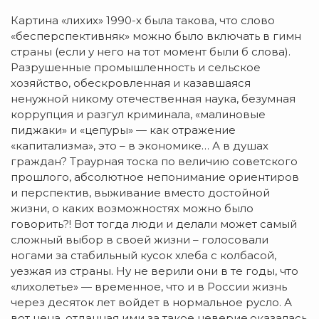
Картина «лихих» 1990-х была такова, что слово
«бесперспективняк» можно было включать в гимн
страны (если у него на тот момент были б слова).
Разрушенные промышленность и сельское
хозяйство, обескровленная и казавшаяся
ненужной никому отечественная наука, безумная
коррупция и разгул криминала, «малиновые
пиджаки» и «цепуры» — как отражение
«капитализма», это – в экономике… А в душах
граждан? Траурная тоска по величию советского
прошлого, абсолютное непонимание ориентиров
и перспектив, выживание вместо достойной
жизни, о каких возможностях можно было
говорить?! Вот тогда люди и делали может самый
сложный выбор в своей жизни – голосовали
ногами за стабильный кусок хлеба с колбасой,
уезжая из страны. Ну не верили они в те годы, что
«лихолетье» — временное, что и в России жизнь
через десяток лет войдет в нормальное русло. А
вот цена, отданная ими за такое неверие,оказалась