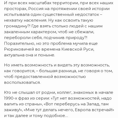
И при всех масштабах территории, при всех наших
просторах, Россия на протяжении своей истории
испытывала один существенный недостаток –
нехватку населения. Ну как освоить такую
громадину?! Где взять столько людей с нашим
закаленным характером, чтоб не сбежали,
перебороли себя, подчинив природу?!
Поразительно, но это проблема мучила еще
Рюриковичей во времена Киевской Руси,
актуальна она и поныне.
Но иметь возможность и видеть эту возможность,
как говорится, – большая разница, не говоря о том,
чтоб предоставленной возможностью
воспользоваться.
Кто не слышал от родни, коллег, знакомых в начале
1990-х фраз из серии: «Тут нет возможностей, надо
валить из страны», «Вот переберусь на Запад, там
заживу!», «Мне тут делать нечего, Европа встречай!»
и так далее и тому подобное…