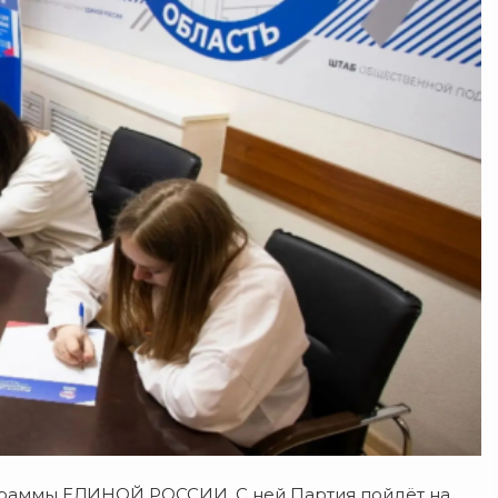
граммы ЕДИНОЙ РОССИИ. С ней Партия пойдёт на