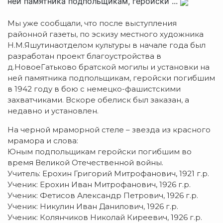
ней памятника подпольщикам, геройски ...
Мы уже сообщали, что после выступления
районной газеты, по эскизу местного художника
Н.М.Яшутинаотделом культуры в начале года был
разработан проект благоустройства в
д.НовоеГатьково братской могилы и установки на
ней памятника подпольщикам, геройски погибшим
в 1942 году в бою с немецко-фашистскими
захватчиками. Вскоре обелиск был заказан, а
недавно и установлен.
На черной мраморной стеле – звезда из красного
мрамора и слова:
Юным подпольщикам геройски погибшим во
время Великой Отечественной войны.
Учитель: Ерохин Григорий Митрофанович, 1921 г.р.
Ученик: Ерохин Иван Митрофанович, 1926 г.р.
Ученик: Фетисов Александр Петрович, 1926 г.р.
Ученик: Никулин Иван Данилович, 1926 г.р.
Ученик: Колянчиков Николай Киреевич, 1926 г.р.