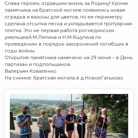
Слава героям, отдавшим жизнь за Родину! Кроме
памятника на братской могиле появились новая
оградка и вазоны для цветов, по ее периметру
сделана отсыпка песка и укладывается тротуарная
плитка. Это не первая работа рогнединских
умельцевА.М.Ляпина и Н.М.Яшутина по
приведению в порядок захоронений погибших в
годы войны.
Открытие памятника намечено на 29 июня – в День
партизан и подпольщиков.
Валерьян Коваленко
На снимке: братская могила в д.НовоеГатьково