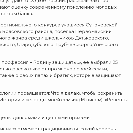
ассуждают о судьбе России, рассказывают об
, дают оценку современному поколению молодых
дентом банка.
в регионального конкурса учащиеся Супоневской
ь Брасовского района, поселка Первомайский
ного жанра среди школьников Дятьковского,
ского, Стародубского, Трубчевскорго,Унечского
 профессия – Родину защищать…», ее выбрали 25
остью рассказывают про членов своей семьи,
также о своих папах и братьях, которые защищают
логии посвящается: Что я делаю, чтобы сохранить
 Истории и легенды моей семьи» (16 писем); «Рецепты
ждены дипломами и ценными призами.
письма» отмечает традиционно высокий уровень