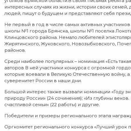
уголков Брянской области.В своих письмах ребята р
интересных случаях из жизни, истории своих семей
людей, пишут о будущем и представляют себя прези
Не первый в год в числе самых активных участнико
школы №1 города Брянска, школы №1 поселка Локот
Клинцовского района. Немало любителей эпистоляр
Жирятинского, Жуковского, Новозыбковского, Почеп
районов.
Среди наиболее популярных – номинация «Есть такая
авторов В ней участники конкурса с огромной горд
которые воевали в Великую Отечественную войну, а 
суверенитет России в наши дни.
Большой интерес также вызвали номинации «Году эко
природу России» (24 сочинения); «Из глубины веков.
счастливой семьи» (22 работы) и другие.
Победители и призеры регионального этапа награ
Оргкомитет регионального конкурса «Лучший урок 