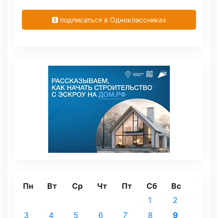
подписаться в Одноклассниках
Пн
Вт
Ср
Чт
Пт
Сб
Вс
1
2
3
4
5
6
7
8
9