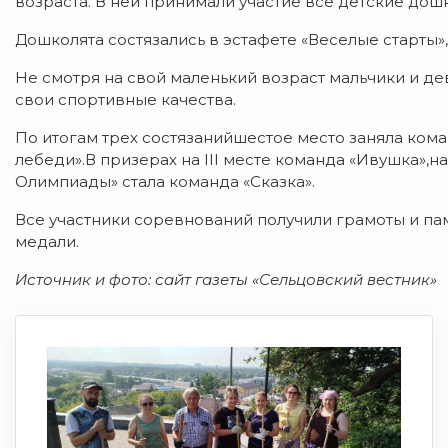
возраста. В ней принимали участие все детские до
Дошколята состязались в эстафете «Веселые старты», 
Не смотря на свой маленький возраст мальчики и де
свои спортивные качества.
По итогам трех состязанийшестое место заняла коман
лебеди».В призерах на III месте команда «Ивушка»,на
Олимпиады» стала команда «Сказка».
Все участники соревнований получили грамоты и па
медали.
Источник и фото: сайт газеты «Сельцовский вестник»