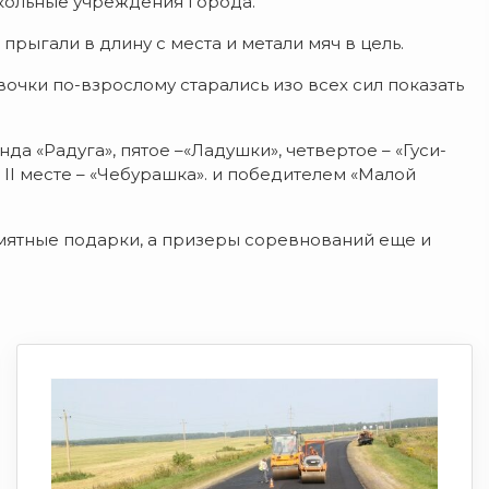
школьные учреждения города.
прыгали в длину с места и метали мяч в цель.
вочки по-взрослому старались изо всех сил показать
да «Радуга», пятое –«Ладушки», четвертое – «Гуси-
 II месте – «Чебурашка». и победителем «Малой
мятные подарки, а призеры соревнований еще и