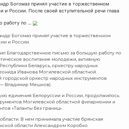
андр Богомаз принял участие в торжественном
 и России. После своей вступительной речи глава
 работу по ...
сандр Богомаз принял участие в торжественном
ии и России.
чил Благодарственное письмо за большую работу по
отическое воспитание молодежи, активную
Республики Беларусь, оркестру народных
Леонида Иванова Могилевской областной
й городской оркестр народных инструментов
 — Владимир Мешков).
ню единения Белоруссии и России, продолжилось
трументов Могилевской областной филармонии и
тов «Таланты без границ».
бласти. В нем принимала участие брянская
янской области Александром Коробко.