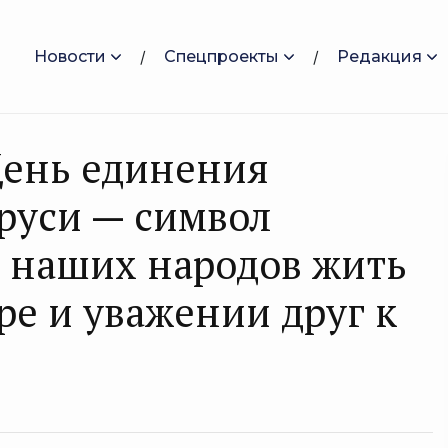
Новости
Спецпроекты
Редакция
День единения
аруси — символ
 наших народов жить
бре и уважении друг к