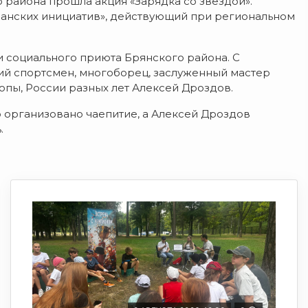
района прошла акция «Зарядка со звездой».
анских инициатив», действующий при региональном
 социального приюта Брянского района. С
й спортсмен, многоборец, заслуженный мастер
опы, России разных лет Алексей Дроздов.
о организовано чаепитие, а Алексей Дроздов
.