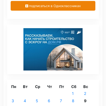
подписаться в Одноклассниках
Пн
Вт
Ср
Чт
Пт
Сб
Вс
1
2
3
4
5
6
7
8
9