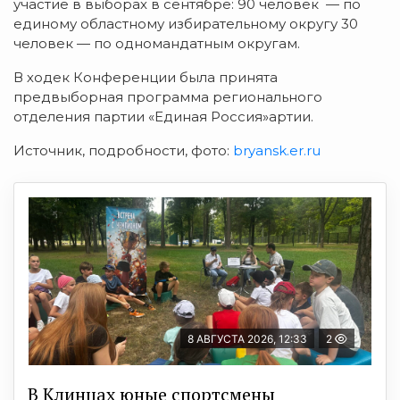
участие в выборах в сентябре: 90 человек — по
единому областному избирательному округу 30
человек — по одномандатным округам.
В ходек Конференции была принята
предвыборная программа регионального
отделения партии «Единая Россия»артии.
Источник, подробности, фото:
bryansk.er.ru
8 АВГУСТА 2026, 12:33
2
В Клинцах юные спортсмены