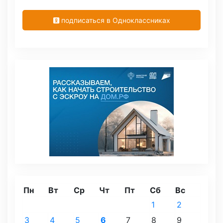
подписаться в Одноклассниках
Пн
Вт
Ср
Чт
Пт
Сб
Вс
1
2
3
4
5
6
7
8
9