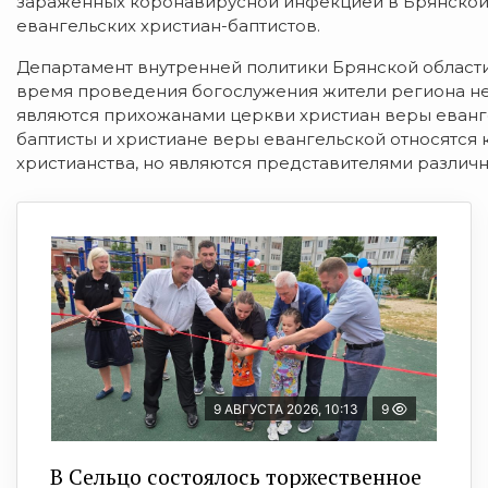
заражённых коронавирусной инфекцией в Брянской
евангельских христиан-баптистов.
Департамент внутренней политики Брянской област
время проведения богослужения жители региона не
являются прихожанами церкви христиан веры еванг
баптисты и христиане веры евангельской относятся
христианства, но являются представителями различ
9 АВГУСТА 2026, 10:13
9
В Сельцо состоялось торжественное