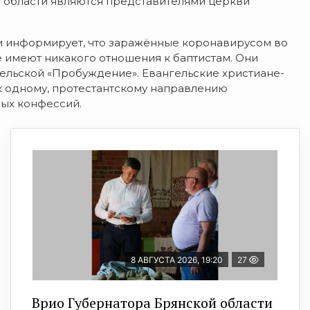
 области являются представителями церкви
и информирует, что заражённые коронавирусом во
 имеют никакого отношения к баптистам. Они
ельской «Пробуждение». Евангельские христиане-
 к одному, протестантскому направлению
ных конфессий.
8 АВГУСТА 2026, 19:20
27
Врио Губернатора Брянской области