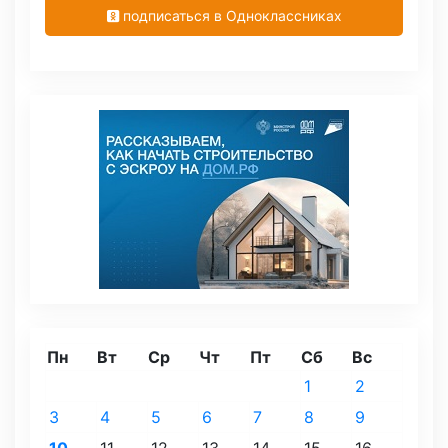
подписаться в Одноклассниках
Пн
Вт
Ср
Чт
Пт
Сб
Вс
1
2
3
4
5
6
7
8
9