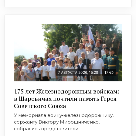
7 АВГУСТА 2026, 15:28
17
175 лет Железнодорожным войскам:
в Шаровичах почтили память Героя
Советского Союза
У мемориала воину‑железнодорожнику,
сержанту Виктору Мирошниченко,
собрались представители ...