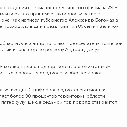
награждения специалистов Брянского филиала ФГУП
 и всех, кто принимает активное участие в
она. Как написал губернатор Александр Богомаз в
е проходило в дни празднования 80-летия Великой
области Александр Богомаз, председатель Брянской
ьный инспектор по региону Андрей Дьячук,
ичье ежедневно подвергается жестоким атакам
жизнью, работу телерадиосети обеспечивают
ятия входит 31 цифровая радиотелевизионная
яет более 90 процентов территории области.
пятерку лучших, а седьмой год подряд становится