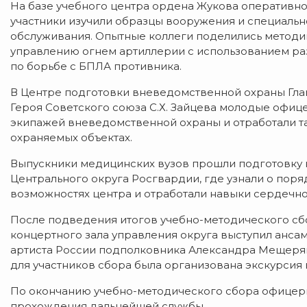
На базе учебного центра ордена Жукова оперативн
участники изучили образцы вооружения и специальной
обслуживания. Опытные коллеги поделились методи
управлению огнем артиллерии с использованием раз
по борьбе с БПЛА противника.
В Центре подготовки вневедомственной охраны Глав
Героя Советского союза С.Х. Зайцева молодые офиц
экипажей вневедомственной охраны и отработали та
охраняемых объектах.
Выпускники медицинских вузов прошли подготовку 
Центрального округа Росгвардии, где узнали о пор
возможностях центра и отработали навыки сердечн
После подведения итогов учебно-методического с
концертного зала управления округа выступил анса
артиста России подполковника Александра Мещеряк
для участников сбора была организована экскурсия
По окончанию учебно-методического сбора офицер
прохождения дальнейшей службы.