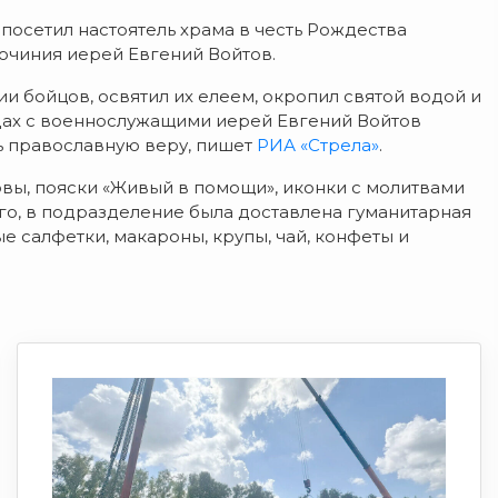
посетил настоятель храма в честь Рождества
очиния иерей Евгений Войтов.
 бойцов, освятил их елеем, окропил святой водой и
едах с военнослужащими иерей Евгений Войтов
ть православную веру, пишет
РИА «Стрела»
.
ы, пояски «Живый в помощи», иконки с молитвами
го, в подразделение была доставлена гуманитарная
 салфетки, макароны, крупы, чай, конфеты и