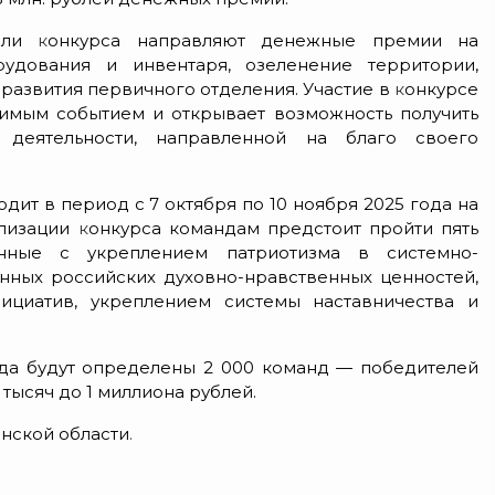
тели
к
онкурса направляют денежные премии на
рудования и инвентаря, озеленение территории,
развития первичного отделения. Участие в
к
онкурсе
чимым событием и открывает возможность получить
деятельности, направленной на благо своего
дит в период с 7 октября по 10 ноября 2025 года на
ализации
к
онкурса командам предстоит пройти пять
нные с укреплением патриотизма в системно-
ных российских духовно-нравственных ценностей,
ициатив, укреплением системы наставничества и
ода будут определены 2 000 команд — победителей
тысяч до 1 миллиона рублей.
нской области
.