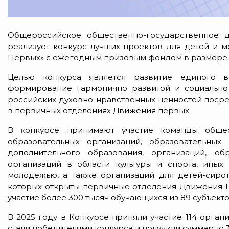
Общероссийское общественно-государственное 
реализует конкурс лучших проектов для детей и 
Первых»
с ежегодным призовым фондом в размере 4
Целью
к
онкурса является развитие единого во
формирование гармонично развитой и социально 
российских духовно-нравственных ценностей поср
в первичных отделениях Движения первых.
В
к
онкурсе принимают участие команды общео
образовательных организаций, образовательных
дополнительного образования, организаций, об
организаций в области культуры и спорта, иных
молодежью, а также организаций для детей-сирот
которых открыты первичные отделения Движения 
участие более 300 тысяч обучающихся из 89 субъек
В 2025 году в Конкурсе приняли участие 114 органи
стали победителями
к
онкурса и получили суммарно 