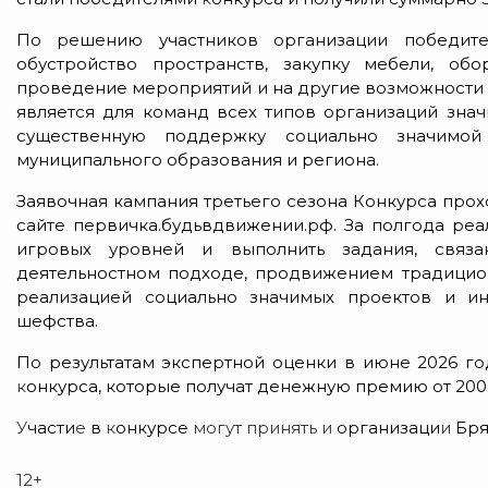
По решению участников организации победи
обустройство пространств, закупку мебели, обо
проведение мероприятий и на другие возможности 
является для команд всех типов организаций зна
существенную поддержку социально значимой 
муниципального образования и региона.
Заявочная кампания третьего сезона Конкурса прохо
сайте первичка.будьвдвижении.рф. За полгода ре
игровых уровней и выполнить задания, связа
деятельностном подходе, продвижением традицион
реализацией социально значимых проектов и ин
шефства.
По результатам экспертной оценки в июне 2026 г
к
онкурса, которые получат денежную премию от 200 
У
части
е
в
к
онкурсе
могут принять и
организаци
и
Бря
12+