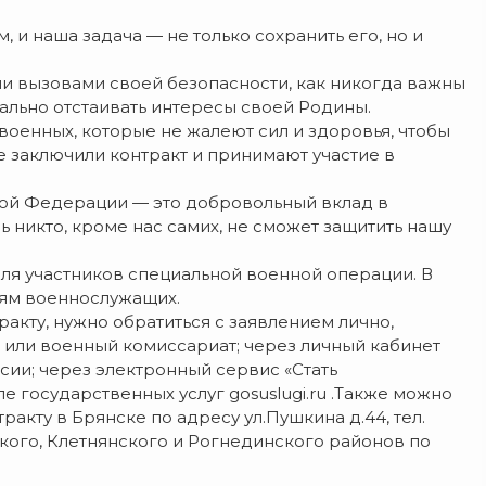
 и наша задача — не только сохранить его, но и
ми вызовами своей безопасности, как никогда важны
льно отстаивать интересы своей Родины.
оенных, которые не жалеют сил и здоровья, чтобы
е заключили контракт и принимают участие в
кой Федерации — это добровольный вклад в
 никто, кроме нас самих, не сможет защитить нашу
ля участников специальной военной операции. В
ьям военнослужащих.
ракту, нужно обратиться с заявлением лично,
 или военный комиссариат; через личный кабинет
ии; через электронный сервис «Стать
 государственных услуг gosuslugi.ru .Также можно
ракту в Брянске по адресу ул.Пушкина д.44, тел.
кого, Клетнянского и Рогнединского районов по