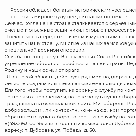
— Россия обладает богатым историческим наследием,
обеспечить мирное будущее для наших потомков.
Сейчас, когда наша страна сталкивается с серьёзны
смелые и отважные защитники, готовые профессиона
Преклоняюсь перед героизмом и мужеством наших в
защитить нашу страну. Многие из наших земляков уж
специальной военной операции.
Служба по контракту в Вооружённых Силах Российс
укрепление обороноспособности нашей страны. Ведь
Родину и наши семьи от врага.
В Брянской области действует ряд мер поддержки д
регионе создана комплексная система помощи сем
Для того, чтобы поступить на военную службу по конт
почтовым отправлением, по телефону в пункт отбора
гражданина на официальном сайте Минобороны Росс
добровольцем или контрактником» на едином портале
обратиться в пункт отбора на военную службу по конт
8(4832)63-00-86 или в военный комиссариат Дубровс
адресу: п. Дубровка, ул. Победы д. 60.