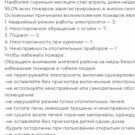
Наиболее горимым месяцем стал апрель, днем недели
95,0% всех пожаров зарегистрировано в жилом сект
Основными причинами возникновения пожаров явл
1. Аварийный режим работы электросети — 3;
2. Неосторожное обращение с огнём — 7;
3. Поджог — 2;
4. Неосторожность при курении — 1;
5. Неисправность отопительных приборов — 1
Чтобы избежать пожара
Обращаем внимание жителей района на меры безоп
избежание пожаров и гибели людей:
-не перегружайте электросети, включая одновреме
-не оставляйте без присмотра включенные электро
-не используйте неисправные или самодельные обо
помещений;
-не нарушайте режим топки отопительных печей;
-не топите печи, имеющие трещины и неисправности
-не сушите возле печей горючие материалы, одежду,
-не оставляйте без присмотра детей одних дома;
-будьте осторожны при пользовании открытым огнем 
-не курите в постели.