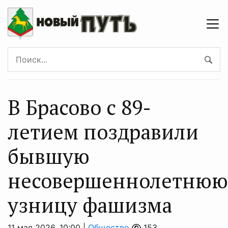
В Брасово с 89-
летием поздравили
бывшую
несовершеннолетнюю
узницу фашизма
11 мая 2026, 10:00 |
Общество
153