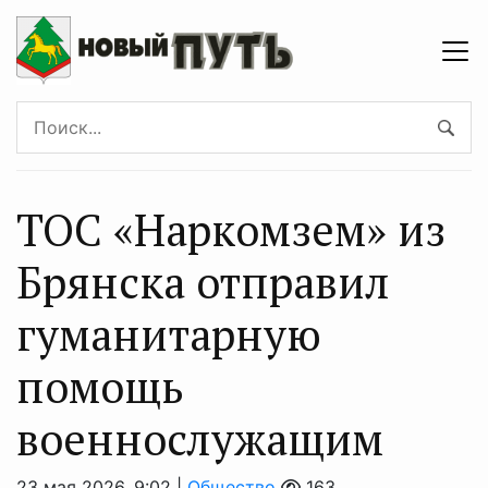
ТОС «Наркомзем» из
Брянска отправил
гуманитарную
помощь
военнослужащим
23 мая 2026, 9:02 |
Общество
163