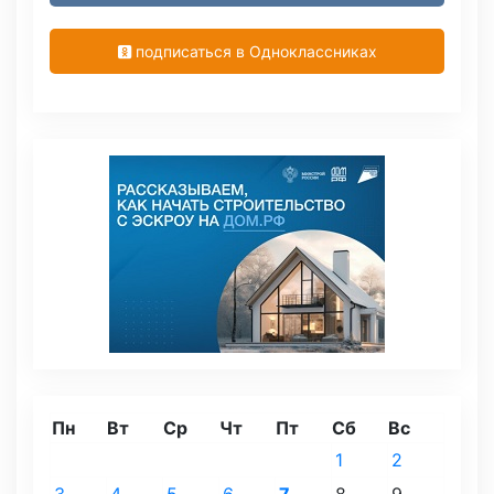
подписаться в Одноклассниках
Пн
Вт
Ср
Чт
Пт
Сб
Вс
1
2
3
4
5
6
7
8
9