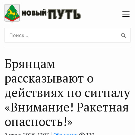
Брянцaм
рассказывают о
действиях по сигналу
«Внимaние! Ракетнaя
опасность!»
3 июня 2026, 17:07 |
Общество
120