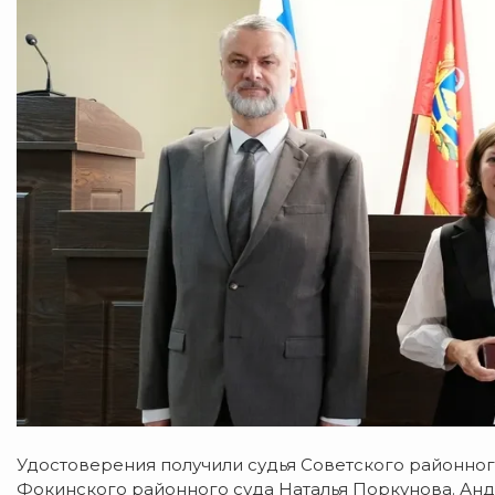
Удостоверения получили судья Советского районног
Фокинского районного суда Наталья Поркунова. Ан