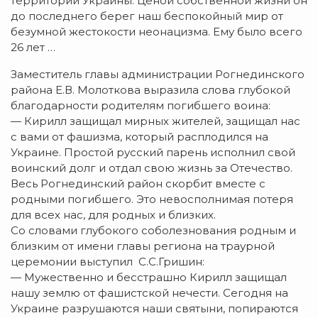
территории Украины. Ценой собственной жизни он
до последнего берег наш беспокойный мир от
безумной жестокости неонацизма. Ему было всего
26 лет …
Заместитель главы администрации Рогнединского
района Е.В. Молоткова выразила слова глубокой
благодарности родителям погибшего воина:
— Кирилл защищал мирных жителей, защищал нас
с вами от фашизма, который расплодился на
Украине. Простой русский парень исполнил свой
воинский долг и отдал свою жизнь за Отечество.
Весь Рогнединский район скорбит вместе с
родными погибшего. Это невосполнимая потеря
для всех нас, для родных и близких.
Со словами глубокого соболезнования родным и
близким от имени главы региона на траурной
церемонии выступил С.С.Гришин:
— Мужественно и бесстрашно Кирилл защищал
нашу землю от фашистской нечести. Сегодня на
Украине разрушаются наши святыни, попираются