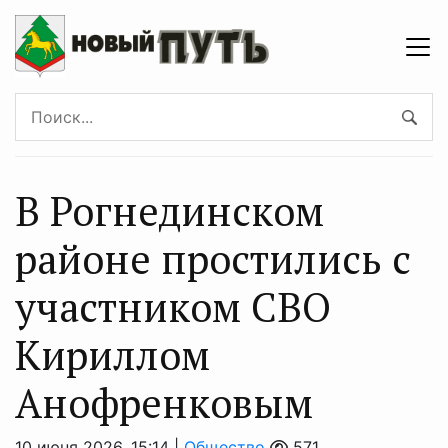
В Рогнединском
районе простились с
участником СВО
Кириллом
Анофренковым
10 июня 2026, 15:14 |
Общество
571