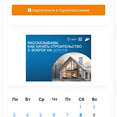
подписаться в Одноклассниках
Пн
Вт
Ср
Чт
Пт
Сб
Вс
1
2
3
4
5
6
7
8
9