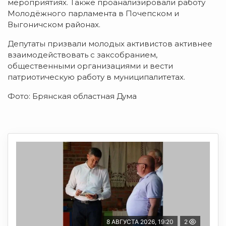
мероприятиях.
Также
проанализировали
работу
Молодёжного
парламента
в
Почепском
и
Выгоничском
районах.
Депутаты
призвали
молодых
активистов
активнее
взаимодействовать
с
заксобранием,
общественными
организациями
и
вести
патриотическую
работу
в
муниципалитетах.
Фото: Брянская областная Дума
8 АВГУСТА 2026, 19:20
2