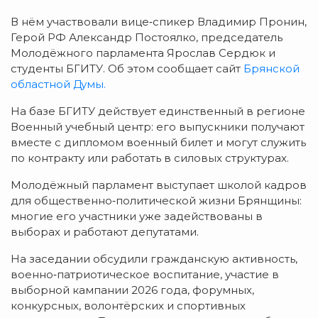
В
нём
участвовали
вице‑спикер
Владимир
Пронин,
Герой
РФ
Александр
Постоялко,
председатель
Молодёжного
парламента
Ярослав
Сердюк
и
студенты
БГИТУ. Об этом сообщает сайт
Брянской
областной Думы.
На
базе
БГИТУ
действует
единственный
в
регионе
Военный
учебный
центр:
его
выпускники
получают
вместе
с
дипломом
военный
билет
и
могут
служить
по
контракту
или
работать
в
силовых
структурах.
Молодёжный
парламент
выступает
школой
кадров
для
общественно‑политической
жизни
Брянщины:
многие
его
участники
уже
задействованы
в
выборах
и
работают
депутатами.
На
заседании
обсудили
гражданскую
активность,
военно‑патриотическое
воспитание,
участие
в
выборной
кампании
2026
года,
форумных,
конкурсных,
волонтёрских
и
спортивных