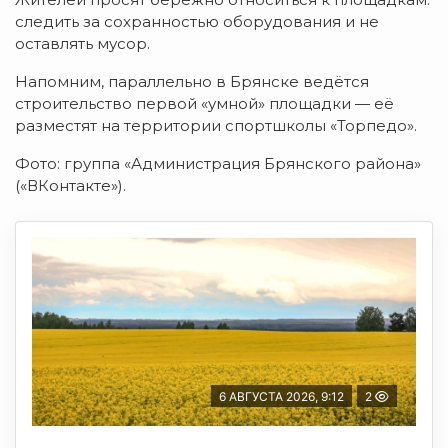
следить
за
сохранностью
оборудования
и
не
оставлять
мусор.
Напомним,
параллельно
в
Брянске
ведётся
строительство
первой
«умной»
площадки
— её
разместят
на
территории
спортшколы
«Торпедо».
Фото:
группа
«Администрация
Брянского
района»
(«ВКонтакте»).
6 АВГУСТА 2026, 9:12
2