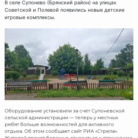
В селе Супонево (Брянский район) на улицах
Советской и Полевой появились новые детские
игровые комплексы.
Оборудование
установили
за
счёт
Супоневской
сельской
администрации
— теперь
у
местных
ребят
больше
возможностей
для
активного
отдыха. Об этом сообщает сайт РИА «Стрела».
Жителей
просят
бережно
относиться
к
площадкам: