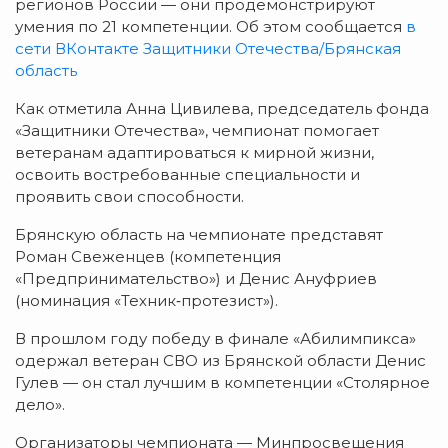
регионов
России
— они
продемонстрируют
умения
по
21
компетенции. Об этом сообщается
в
сети ВКонтакте Защитники Отечества/Брянская
область
Как
отметила
Анна
Цивилева,
председатель
фонда
«Защитники
Отечества»,
чемпионат
помогает
ветеранам
адаптироваться
к
мирной
жизни,
освоить
востребованные
специальности
и
проявить
свои
способности.
Брянскую
область
на
чемпионате
представят
Роман
Свеженцев
(компетенция
«Предпринимательство»)
и
Денис
Ануфриев
(номинация
«Техник‑протезист»).
В
прошлом
году
победу
в
финале
«Абилимпикса»
одержал
ветеран
СВО
из
Брянской
области
Денис
Гулев
— он
стал
лучшим
в
компетенции
«Столярное
дело».
Организаторы
чемпионата
— Минпросвещения