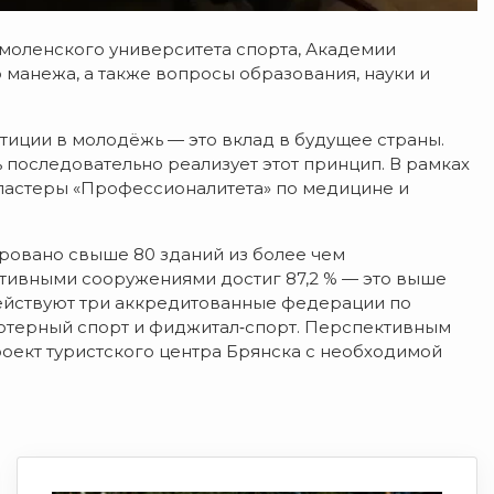
моленского
университета
спорта,
Академии
о
манежа,
а
также
вопросы
образования,
науки
и
тиции
в
молодёжь
— это
вклад
в
будущее
страны.
ь
последовательно
реализует
этот
принцип.
В
рамках
ластеры
«Профессионалитета»
по
медицине
и
ровано
свыше
80
зданий
из
более
чем
тивными
сооружениями
достиг
87,2
% — это
выше
йствуют
три
аккредитованные
федерации
по
ютерный
спорт
и
фиджитал‑спорт.
Перспективным
оект
туристского
центра
Брянска
с
необходимой