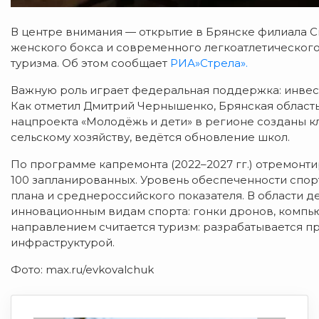
В
центре
внимания
— открытие
в
Брянске
филиала
С
женского
бокса
и
современного
легкоатлетическог
туризма. Об этом сообщает
РИА»Стрела».
Важную
роль
играет
федеральная
поддержка:
инвес
Как
отметил
Дмитрий
Чернышенко,
Брянская
област
нацпроекта
«Молодёжь
и
дети»
в
регионе
созданы
к
сельскому
хозяйству,
ведётся
обновление
школ.
По
программе
капремонта
(2022–2027
гг.)
отремонти
100
запланированных.
Уровень
обеспеченности
спор
плана
и
среднероссийского
показателя.
В
области
де
инновационным
видам
спорта:
гонки
дронов,
компь
направлением
считается
туризм:
разрабатывается
пр
инфраструктурой.
Фото: max.ru/evkovalchuk