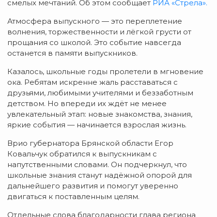
смелых
мечтаний. Об этом сообщает
РИА «Стрела».
Атмосфера
выпускного
— это
переплетение
волнения,
торжественности
и
лёгкой
грусти
от
прощания
со
школой.
Это
событие
навсегда
останется
в
памяти
выпускников.
Казалось,
школьные
годы
пролетели
в
мгновение
ока.
Ребятам
искренне
жаль
расставаться
с
друзьями,
любимыми
учителями
и
беззаботным
детством.
Но
впереди
их
ждёт
не
менее
увлекательный
этап:
новые
знакомства,
знания,
яркие
события
— начинается
взрослая
жизнь.
Врио
губернатора
Брянской
области
Егор
Ковальчук
обратился
к
выпускникам
с
напутственными
словами.
Он
подчеркнул,
что
школьные
знания
станут
надёжной
опорой
для
дальнейшего
развития
и
помогут
уверенно
двигаться
к
поставленным
целям.
Отдельные
слова
благодарности
глава
региона