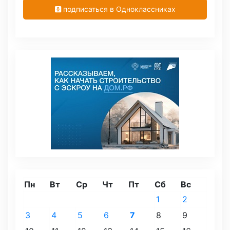
подписаться в Одноклассниках
Пн
Вт
Ср
Чт
Пт
Сб
Вс
1
2
3
4
5
6
7
8
9