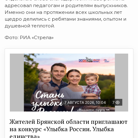
адресовал
педагогам
и
родителям
выпускников.
Именно
они
на
протяжении
всех
школьных
лет
щедро
делились
с
ребятами
знаниями,
опытом
и
душевной
теплотой.
Фото: РИА «Стрела»
7 АВГУСТА 2026, 10:04
7
Жителей Брянской области приглашают
на конкурс «Улыбка России. Улыбка
единства»