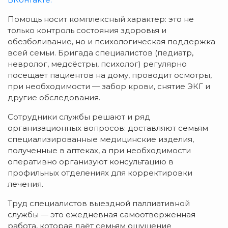
Помощь
носит
комплексный
характер:
это
не
только
контроль
состояния
здоровья
и
обезболивание,
но
и
психологическая
поддержка
всей
семьи.
Бригада
специалистов
(педиатр,
невролог,
медсёстры,
психолог)
регулярно
посещает
пациентов
на
дому,
проводит
осмотры,
при
необходимости
— забор
крови,
снятие
ЭКГ
и
другие
обследования.
Сотрудники
службы
решают
и
ряд
организационных
вопросов:
доставляют
семьям
специализированные
медицинские
изделия,
полученные
в
аптеках,
а
при
необходимости
оперативно
организуют
консультацию
в
профильных
отделениях
для
корректировки
лечения.
Труд
специалистов
выездной
паллиативной
службы
— это
ежедневная
самоотверженная
работа,
которая
даёт
семьям
ощущение