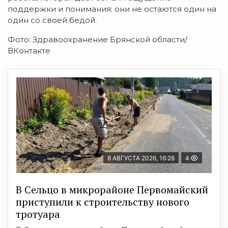
поддержки
и
понимания:
они
не
остаются
один
на
один
со
своей
бедой.
Фото: Здравоохранение Брянской области/
ВКонтакте
8 АВГУСТА 2026, 16:28
4
В Сельцо в микрорайоне Первомайский
приступили к строительству нового
тротуара